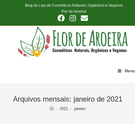
Skip
Blog da Loja de Cosméticos Naturais, Orgânicos e Veganos
to
Flor de Aroeira!
content
Menu
Arquivos mensais: janeiro de 2021
>
2021
>
janeiro